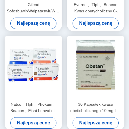
Gilead
Everest、Tlph、Beacon
Sofosbuwir/Welpataswir/Woksylaprewir
Kwas obetycholiczny 6-
Wosewi 400mg*28 tabletek
ECDCA、INT-747 Obetix 5
Najlepszą cenę
Najlepszą cenę
Wirusowe zapalenie wątroby
mg*30 tabletek Pierwotne
typu C dla stadium 1 2 3
zapalenie żółciowe w postaci
raka
cholangietu w stadium 1 2 3
Natco、Tlph、Phokam、
30 Kapsułek kwasu
Beacon、Eisai Lenvatinib
obeticholicznego 10 mg Lek
E7080 Lenvima 4 mg*30
na pierwotną marskość
Najlepszą cenę
Najlepszą cenę
tabletek Rak wątroby, raka
żółciową