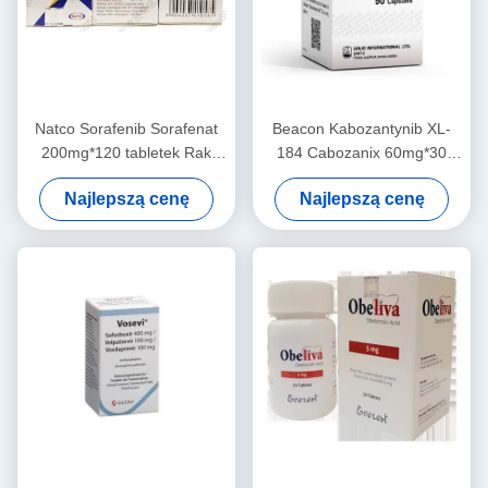
Natco Sorafenib Sorafenat
Beacon Kabozantynib XL-
200mg*120 tabletek Rak
184 Cabozanix 60mg*30
wątrobowokomórkowy, rak
tabletek Rak nerki, rak
Najlepszą cenę
Najlepszą cenę
nerkowokomórkowy, rak
tarczycy, rak wątroby,
tarczycy, guz podścieliskowy
mięsak tkanek miękkich,
przewodu pokarmowego,
niedrobnokomórkowy rak
guz desmoidalny,
płuca, rak prostaty, rak
naczyniakomięsak, samotny
piersi, rak jajnika,
guz włóknisty,