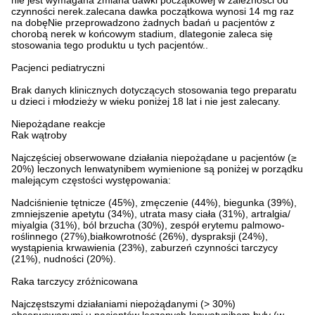
nie jest wymagana zmiana dawki początkowej w zależności od
czynności nerek.zalecana dawka początkowa wynosi 14 mg raz
na dobęNie przeprowadzono żadnych badań u pacjentów z
chorobą nerek w końcowym stadium, dlategonie zaleca się
stosowania tego produktu u tych pacjentów..
Pacjenci pediatryczni
Brak danych klinicznych dotyczących stosowania tego preparatu
u dzieci i młodzieży w wieku poniżej 18 lat i nie jest zalecany.
Niepożądane reakcje
Rak wątroby
Najczęściej obserwowane działania niepożądane u pacjentów (≥
20%) leczonych lenwatynibem wymienione są poniżej w porządku
malejącym częstości występowania:
Nadciśnienie tętnicze (45%), zmęczenie (44%), biegunka (39%),
zmniejszenie apetytu (34%), utrata masy ciała (31%), artralgia/
miyalgia (31%), ból brzucha (30%), zespół erytemu palmowo-
roślinnego (27%),białkowrotność (26%), dyspraksji (24%),
wystąpienia krwawienia (23%), zaburzeń czynności tarczycy
(21%), nudności (20%).
Raka tarczycy zróżnicowana
Najczęstszymi działaniami niepożądanymi (> 30%)