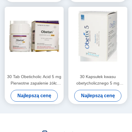
tarczycy, raka komórek
nerek, raka żołądka
30 Tab Obeticholic Acid 5 mg
30 Kapsułek kwasu
Pierwotne zapalenie żółci
obetycholicznego 5 mg
Ocabile 5 mg Tabletka
Obetan Tabletki kwasu
Najlepszą cenę
Najlepszą cenę
obetycholicznego 5 mg