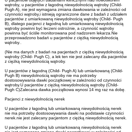
U pacjentów objętych badaniami klinicznymi nad nowotworem
wątroby, u pacjentów z łagodną niewydolnością wątroby (Child-
Pugh A), nie jest wymagana zmiana dawkowania w zależności od
czynności wątroby,i istnieją ograniczone dane z badań z udziałem
pacjentów z umiarkowaną niewydolnością wątroby (Child- Pugh
B), dlatego pacjenci z łagodną lub umiarkowaną niewydolnością
wątroby powinni być leczeni ostrożnie, a czynność wątroby
powinna być ściśle monitorowana pod nadzorem lekarza.Nie
przeprowadzono badań u pacjentów z ciężką niewydolnością
wątroby..
(Nie ma danych z badań na pacjentach z ciężką niewydolnością
wątroby (Child- Pugh C), a lek ten nie jest zalecany dla pacjentów
z ciężką niewydolnością wątroby.
U pacjentów z łagodną (Child- Pugh A) lub umiarkowaną (Child-
Pugh B) niewydolnością wątroby nie ma potrzeby
dostosowywania dawki początkowej w zależności od czynności
wątroby.U pacjentów z ciężką niewydolnością wątroby (Child-
Pugh C)Zalecana dawka początkowa wynosi 14 mg raz na dobę.
Pacjenci z niewydolnością nerek
U pacjentów z łagodną lub umiarkowaną niewydolnością nerek
nie ma potrzeby dostosowywania dawki na podstawie czynności
nerek.nie jest zalecany pacjentom z ciężką niewydolnością nerek.
U pacjentów z łagodną lub umiarkowaną niewydolnością nerek