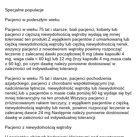
Specjalne populacje
Pacjenci w podeszłym wieku
Pacjenci w wieku 75 lat i starsze, biali pacjenci, kobiety lub
pacjenci z cięższą niewydolnością wątroby wydają się mniej
tolerować ten produkt.Z wyjątkiem pacjentów z umiarkowaną lub
ciężką niewydolnością wątroby lub ciężką niewydolnością nerek,
wszyscy pacjenci z nowotworem wątroby powinny rozpocząć
leczenie z zalecanej dawki początkowej 8 mg (dwie kapsułki 4
mg, waga ciała < 60 kg) lub 12 mg (trzy kapsułki 4 mg,masa ciała
≥ 60 kg), po czym dawkę należy ponownie dostosować w
zależności od indywidualnej tolerancji.
Pacjenci w wieku 75 lat i starsze, pacjenci pochodzenia
azjatyckiego, pacjenci z chorobami współistniejącymi (np.
nadciśnienie tętnicze, niewydolność wątroby lub niewydolność
nerek),lub u pacjentów o masie ciała poniżej 60 kg wydaje się być
mniej tolerancyjny na ten produkt.Wszyscy pacjenci z
zróżnicowanym rakiem tarczycy, z wyjątkiem pacjentów z ciężką
niewydolnością wątroby lub nerek, powinni rozpocząć leczenie w
zalecanej dawce 24 mg.Następnie należy ponownie dostosować
dawkę w zależności od indywidualnej tolerancji.
Pacjenci z niewydolnością wątroby