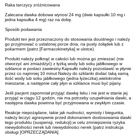
Raka tarczycy zróżnicowana
Zalecana dawka dobowa wynosi 24 mg (dwie kapsułki 10 mg i
jedna kapsułka 4 mg) raz na dobę.
Sposób podawania
Produkt ten jest przeznaczony do stosowania doustnego i należy
go przyjmować o ustalonej porze dnia, na pusty żołądek lub z
pokarmem (patrz [Farmacokinetyka] w ulotce).
Produkt należy połknąć w całości lub można go zmieszać (nie
otworzyć ani zmiażdżyć) z łyżką wody lub soku jabłkowego w
szklance w postaci zawiesiny.Kapsułki należy pozostawić w płynie
przez co najmniej 10 minut.Należy do szklanki dodać taką samą
ilość wody lub soku jabłkowego (jedna łyżeczka),wielokrotne
mieszanie, a następnie cały płyn w szklance musi być pijany.
Jeśli pacjent zapomniał przyjąć dawkę leku i nie jest w stanie jej
przyjąć w ciągu 12 godzin, nie ma potrzeby uzupełniania dawki, a
następna dawka powinna być przyjmowana w zwykłym czasie.
Reakcje niepożądane, takie jak nudności, wymioty i biegunka,
należy leczyć agresywnie przed dokonaniem dostosowania dawki
tego produktu (suspensji, redukcji);w celu zmniejszenia ryzyka
niewydolności nerek lub niewydolności nerek (patrz instrukcja
obsługi [OPRZECZĄDANIA].