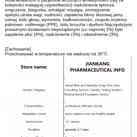
obserwowanymi u pacjentów leczonych lenwatynibem były (w
kolejności malejącej częstotliwości) nadciśnienie tętnicze,
zmęczenie, biegunka, artralgia/ miyalgia, zmniejszenie
apetytu,utrata wagi, nudności, zapalenia błony śluzowej jamy
ustnej, bólu głowy, wymiotów, białkowrotności, zespołu erytemu
palmowo- roślinnego (PPE), bólu brzucha i dysfonii.Najczęstszymi
poważnymi działaniami niepożądanymi (co najmniej 2%) było
zapalenie płuc (4%), nadciśnienie (3%) i odwodnienie (3%).
[Zachowanie].
Przechowywać w temperaturze nie większej niż 30°C.