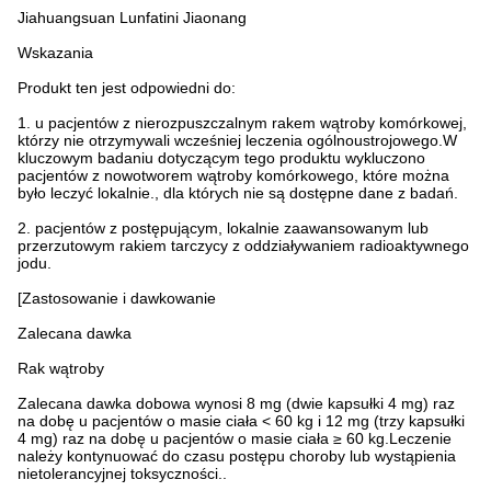
Jiahuangsuan Lunfatini Jiaonang
Wskazania
Produkt ten jest odpowiedni do:
1. u pacjentów z nierozpuszczalnym rakem wątroby komórkowej,
którzy nie otrzymywali wcześniej leczenia ogólnoustrojowego.W
kluczowym badaniu dotyczącym tego produktu wykluczono
pacjentów z nowotworem wątroby komórkowego, które można
było leczyć lokalnie., dla których nie są dostępne dane z badań.
2. pacjentów z postępującym, lokalnie zaawansowanym lub
przerzutowym rakiem tarczycy z oddziaływaniem radioaktywnego
jodu.
[Zastosowanie i dawkowanie
Zalecana dawka
Rak wątroby
Zalecana dawka dobowa wynosi 8 mg (dwie kapsułki 4 mg) raz
na dobę u pacjentów o masie ciała < 60 kg i 12 mg (trzy kapsułki
4 mg) raz na dobę u pacjentów o masie ciała ≥ 60 kg.Leczenie
należy kontynuować do czasu postępu choroby lub wystąpienia
nietolerancyjnej toksyczności..