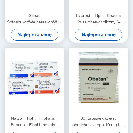
Gilead
Everest、Tlph、Beacon
Sofosbuwir/Welpataswir/Woksylaprewir
Kwas obetycholiczny 6-
Wosewi 400mg*28 tabletek
ECDCA、INT-747 Obetix 5
Najlepszą cenę
Najlepszą cenę
Wirusowe zapalenie wątroby
mg*30 tabletek Pierwotne
typu C dla stadium 1 2 3
zapalenie żółciowe w postaci
raka
cholangietu w stadium 1 2 3
Natco、Tlph、Phokam、
30 Kapsułek kwasu
Beacon、Eisai Lenvatinib
obeticholicznego 10 mg Lek
E7080 Lenvima 4 mg*30
na pierwotną marskość