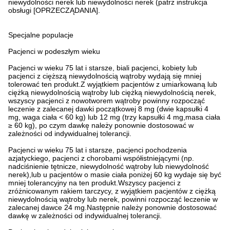
niewydolności nerek lub niewydolności nerek (patrz instrukcja
obsługi [OPRZECZĄDANIA].
Specjalne populacje
Pacjenci w podeszłym wieku
Pacjenci w wieku 75 lat i starsze, biali pacjenci, kobiety lub
pacjenci z cięższą niewydolnością wątroby wydają się mniej
tolerować ten produkt.Z wyjątkiem pacjentów z umiarkowaną lub
ciężką niewydolnością wątroby lub ciężką niewydolnością nerek,
wszyscy pacjenci z nowotworem wątroby powinny rozpocząć
leczenie z zalecanej dawki początkowej 8 mg (dwie kapsułki 4
mg, waga ciała < 60 kg) lub 12 mg (trzy kapsułki 4 mg,masa ciała
≥ 60 kg), po czym dawkę należy ponownie dostosować w
zależności od indywidualnej tolerancji.
Pacjenci w wieku 75 lat i starsze, pacjenci pochodzenia
azjatyckiego, pacjenci z chorobami współistniejącymi (np.
nadciśnienie tętnicze, niewydolność wątroby lub niewydolność
nerek),lub u pacjentów o masie ciała poniżej 60 kg wydaje się być
mniej tolerancyjny na ten produkt.Wszyscy pacjenci z
zróżnicowanym rakiem tarczycy, z wyjątkiem pacjentów z ciężką
niewydolnością wątroby lub nerek, powinni rozpocząć leczenie w
zalecanej dawce 24 mg.Następnie należy ponownie dostosować
dawkę w zależności od indywidualnej tolerancji.