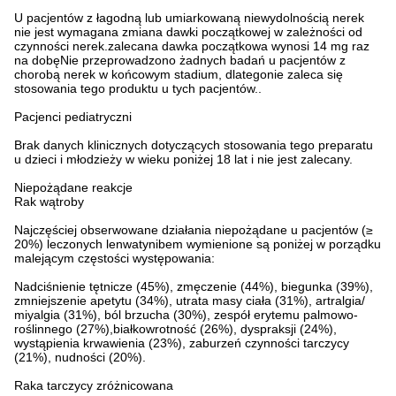
U pacjentów z łagodną lub umiarkowaną niewydolnością nerek
nie jest wymagana zmiana dawki początkowej w zależności od
czynności nerek.zalecana dawka początkowa wynosi 14 mg raz
na dobęNie przeprowadzono żadnych badań u pacjentów z
chorobą nerek w końcowym stadium, dlategonie zaleca się
stosowania tego produktu u tych pacjentów..
Pacjenci pediatryczni
Brak danych klinicznych dotyczących stosowania tego preparatu
u dzieci i młodzieży w wieku poniżej 18 lat i nie jest zalecany.
Niepożądane reakcje
Rak wątroby
Najczęściej obserwowane działania niepożądane u pacjentów (≥
20%) leczonych lenwatynibem wymienione są poniżej w porządku
malejącym częstości występowania:
Nadciśnienie tętnicze (45%), zmęczenie (44%), biegunka (39%),
zmniejszenie apetytu (34%), utrata masy ciała (31%), artralgia/
miyalgia (31%), ból brzucha (30%), zespół erytemu palmowo-
roślinnego (27%),białkowrotność (26%), dyspraksji (24%),
wystąpienia krwawienia (23%), zaburzeń czynności tarczycy
(21%), nudności (20%).
Raka tarczycy zróżnicowana