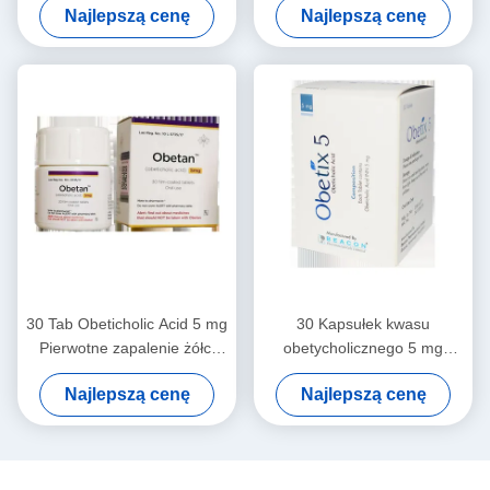
Najlepszą cenę
Najlepszą cenę
tabletek Rak wątroby, raka
żółciową
tarczycy, raka komórek
nerek, raka żołądka
30 Tab Obeticholic Acid 5 mg
30 Kapsułek kwasu
Pierwotne zapalenie żółci
obetycholicznego 5 mg
Ocabile 5 mg Tabletka
Obetan Tabletki kwasu
Najlepszą cenę
Najlepszą cenę
obetycholicznego 5 mg