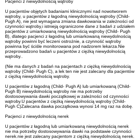
Pacjenci z niewydolnością wątroby
U pacjentów objętych badaniami klinicznymi nad nowotworem
wątroby, u pacjentów z łagodną niewydolnością wątroby (Child-
Pugh A), nie jest wymagana zmiana dawkowania w zależności od
czynności wątroby,i istnieją ograniczone dane z badań z udziałem
pacjentów z umiarkowaną niewydolnością wątroby (Child- Pugh
B), dlatego pacjenci z łagodną lub umiarkowaną niewydolnością
wątroby powinni być leczeni ostrożnie, a czynność wątroby
powinna być ściśle monitorowana pod nadzorem lekarza.Nie
przeprowadzono badań u pacjentów z ciężką niewydolnością
wątroby..
(Nie ma danych z badań na pacjentach z ciężką niewydolnością
wątroby (Child- Pugh C), a lek ten nie jest zalecany dla pacjentów
z ciężką niewydolnością wątroby.
U pacjentów z łagodną (Child- Pugh A) lub umiarkowaną (Child-
Pugh B) niewydolnością wątroby nie ma potrzeby
dostosowywania dawki początkowej w zależności od czynności
wątroby.U pacjentów z ciężką niewydolnością wątroby (Child-
Pugh C)Zalecana dawka początkowa wynosi 14 mg raz na dobę.
Pacjenci z niewydolnością nerek
U pacjentów z łagodną lub umiarkowaną niewydolnością nerek
nie ma potrzeby dostosowywania dawki na podstawie czynności
nerek.nie jest zalecany pacjentom z ciężką niewydolnością nerek.