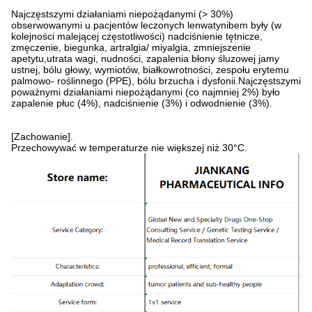
Najczęstszymi działaniami niepożądanymi (> 30%)
obserwowanymi u pacjentów leczonych lenwatynibem były (w
kolejności malejącej częstotliwości) nadciśnienie tętnicze,
zmęczenie, biegunka, artralgia/ miyalgia, zmniejszenie
apetytu,utrata wagi, nudności, zapalenia błony śluzowej jamy
ustnej, bólu głowy, wymiotów, białkowrotności, zespołu erytemu
palmowo- roślinnego (PPE), bólu brzucha i dysfonii.Najczęstszymi
poważnymi działaniami niepożądanymi (co najmniej 2%) było
zapalenie płuc (4%), nadciśnienie (3%) i odwodnienie (3%).
[Zachowanie].
Przechowywać w temperaturze nie większej niż 30°C.