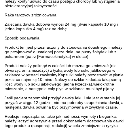
należy kontynuować do czasu postępu choroby lub wystąpienia
nietolerancyjnej toksyczności..
Raka tarczycy zróżnicowana
Zalecana dawka dobowa wynosi 24 mg (dwie kapsułki 10 mg i
jedna kapsułka 4 mg) raz na dobę.
Sposób podawania
Produkt ten jest przeznaczony do stosowania doustnego i należy
go przyjmować o ustalonej porze dnia, na pusty żołądek lub z
pokarmem (patrz [Farmacokinetyka] w ulotce).
Produkt należy połknąć w całości lub można go zmieszać (nie
otworzyć ani zmiażdżyć) z łyżką wody lub soku jabłkowego w
szklance w postaci zawiesiny.Kapsułki należy pozostawić w płynie
przez co najmniej 10 minut.Należy do szklanki dodać taką samą
ilość wody lub soku jabłkowego (jedna łyżeczka),wielokrotne
mieszanie, a następnie cały płyn w szklance musi być pijany.
Jeśli pacjent zapomniał przyjąć dawkę leku i nie jest w stanie jej
przyjąć w ciągu 12 godzin, nie ma potrzeby uzupełniania dawki, a
następna dawka powinna być przyjmowana w zwykłym czasie.
Reakcje niepożądane, takie jak nudności, wymioty i biegunka,
należy leczyć agresywnie przed dokonaniem dostosowania dawki
tego produktu (suspensji, redukcji);w celu zmniejszenia ryzyka