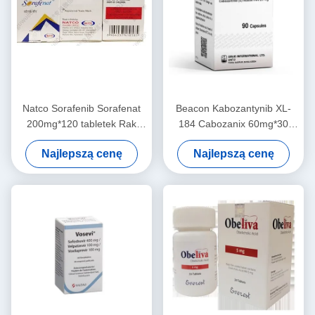
Natco Sorafenib Sorafenat
Beacon Kabozantynib XL-
200mg*120 tabletek Rak
184 Cabozanix 60mg*30
wątrobowokomórkowy, rak
tabletek Rak nerki, rak
Najlepszą cenę
Najlepszą cenę
nerkowokomórkowy, rak
tarczycy, rak wątroby,
tarczycy, guz podścieliskowy
mięsak tkanek miękkich,
przewodu pokarmowego,
niedrobnokomórkowy rak
guz desmoidalny,
płuca, rak prostaty, rak
naczyniakomięsak, samotny
piersi, rak jajnika,
guz włóknisty,