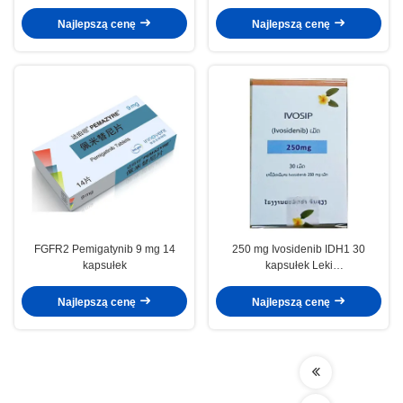
mieloidalną
przypadku cholangiokarcinomu
wewnątrzwątrobowego
Najlepszą cenę
Najlepszą cenę
FGFR2 Pemigatynib 9 mg 14
250 mg Ivosidenib IDH1 30
kapsułek
kapsułek Leki
przeciwnowotworowe
Najlepszą cenę
Najlepszą cenę