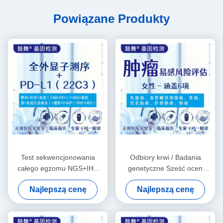
Powiązane Produkty
Test sekwencjonowania
Odbiory krwi / Badania
całego egzomu NGS+IHC
genetyczne Sześć ocen
+PD-L1 (22C3) pakiet
ryzyka dla kobiet z
Najlepszą cenę
Najlepszą cenę
podatnością na nowotwory