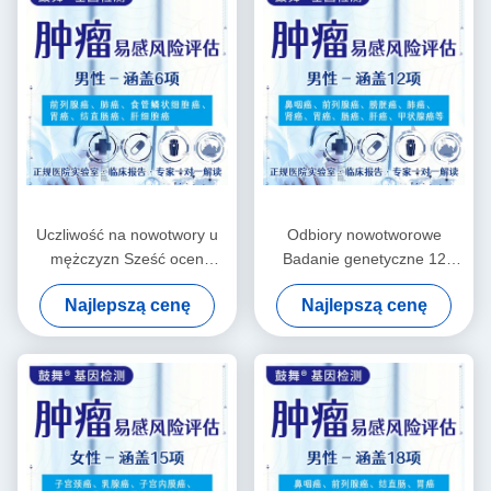
Uczliwość na nowotwory u
Odbiory nowotworowe
mężczyzn Sześć ocen
Badanie genetyczne 12
ryzyka Usługi badań
pozycji dla mężczyzn
Najlepszą cenę
Najlepszą cenę
genetycznych